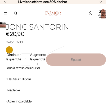
Livraison offerte dès 80€ d'achat
Livraison offerte dès 80€ d'achat
Nomb
total
d’articl
dans l
panier:
Lire
JONC SANTORIN
la
vidéo
€20,90
Color
Gold
Diminuer
Augmenter
la quantité
la quantité
Épuisé
Jonc
à strass couleur or
• Hauteur : 0,5cm
• Réglable
• Acier inoxydable