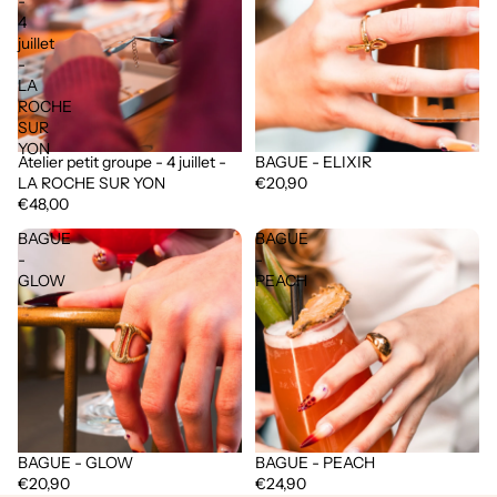
-
4
juillet
-
LA
ROCHE
SUR
YON
Atelier petit groupe - 4 juillet -
BAGUE - ELIXIR
Épuisé
LA ROCHE SUR YON
€20,90
€48,00
BAGUE
BAGUE
-
-
GLOW
PEACH
BAGUE - GLOW
BAGUE - PEACH
€20,90
€24,90