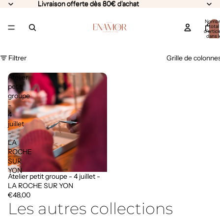
Livraison offerte dès 80€ d'achat
Livraison offerte dès 80€ d'achat
Nomb
total
d’articl
dans l
panier:
Filtrer
Grille de colonne
Atelier
petit
groupe
-
4
juillet
-
LA
ROCHE
SUR
YON
Atelier petit groupe - 4 juillet -
LA ROCHE SUR YON
€48,00
Les autres collections