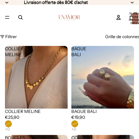
Livraison offerte dès 80€ d'achat
Livraison offerte dès 80€ d'achat
Nomb
total
d’articl
dans l
panier:
Filtrer
Grille de colonne
COLLIER
BAGUE
MELINE
BALI
COLLIER MELINE
BAGUE BALI
Épuisé
Épuisé
€25,90
€19,90
BOUCLES
COLLIER