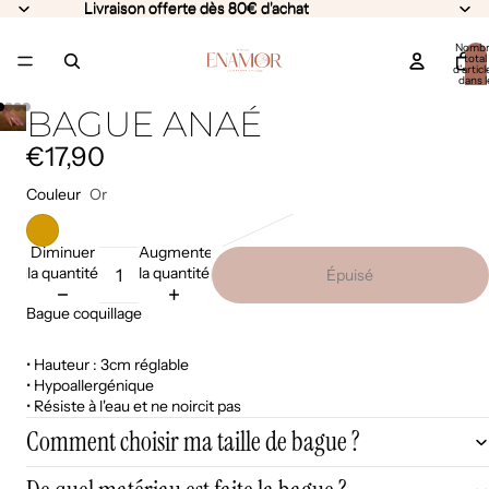
Livraison offerte dès 80€ d'achat
Livraison offerte dès 80€ d'achat
Nomb
total
d’articl
dans l
panier:
BAGUE ANAÉ
€17,90
Couleur
Or
Diminuer
Augmenter
la quantité
la quantité
Épuisé
Bague coquillage
• Hauteur : 3cm réglable
• Hypoallergénique
• Résiste à l'eau et ne noircit pas
Comment choisir ma taille de bague ?