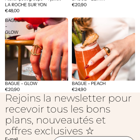
LA ROCHE SUR YON
€20,90
€48,00
BAGUE
BAGUE
-
-
GLOW
PEACH
BAGUE - GLOW
BAGUE - PEACH
€20,90
€24,90
Rejoins la newsletter pour
recevoir tous les bons
plans, nouveautés et
offres exclusives ☆
E-mail