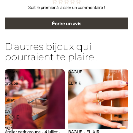
Soit le premier à laisser un commentaire !
Écrire un avis
D'autres bijoux qui
pourraient te plaire..
Atelier
BAGUE
petit
-
groupe
ELIXIR
-
4
juillet
-
LA
ROCHE
SUR
YON
Atelier petit groupe - 4 juillet -
BAGUE - ELIXIR
Épuisé