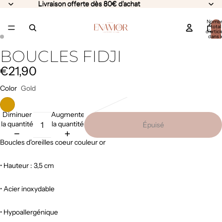
Livraison offerte dès 80€ d'achat
Livraison offerte dès 80€ d'achat
Nomb
total
d’articl
dans l
panier:
BOUCLES FIDJI
€21,90
Color
Gold
Diminuer
Augmenter
la quantité
la quantité
Épuisé
Boucles d'oreilles coeur couleur or
• Hauteur : 3,5 cm
• Acier inoxydable
• Hypoallergénique