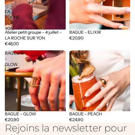
-
LA
ROCHE
SUR
YON
Atelier petit groupe - 4 juillet -
BAGUE - ELIXIR
Épuisé
LA ROCHE SUR YON
€20,90
€48,00
BAGUE
BAGUE
-
-
GLOW
PEACH
BAGUE - GLOW
BAGUE - PEACH
€20,90
€24,90
Rejoins la newsletter pour