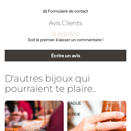
📧 Formulaire de contact
Avis Clients
Soit le premier à laisser un commentaire !
Écrire un avis
D'autres bijoux qui
pourraient te plaire..
Atelier
BAGUE
petit
-
groupe
ELIXIR
-
4
juillet