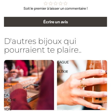
Soit le premier à laisser un commentaire !
Écrire un avis
D'autres bijoux qui
pourraient te plaire..
Atelier
BAGUE
petit
-
groupe
ELIXIR
-
4
juillet
-
LA
ROCHE
SUR
YON