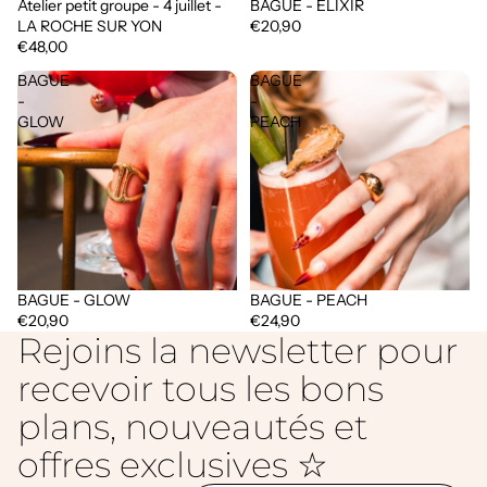
Atelier petit groupe - 4 juillet -
BAGUE - ELIXIR
Épuisé
LA ROCHE SUR YON
€20,90
€48,00
BAGUE
BAGUE
-
-
GLOW
PEACH
BAGUE - GLOW
BAGUE - PEACH
€20,90
€24,90
Rejoins la newsletter pour
recevoir tous les bons
plans, nouveautés et
offres exclusives ☆