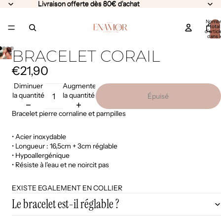
Livraison offerte dès 80€ d'achat
Livraison offerte dès 80€ d'achat
Nomb
total
d’articl
dans l
panier:
BRACELET CORAIL
€21,90
Diminuer
Augmenter
la quantité
la quantité
Épuisé
Bracelet pierre cornaline et pampilles
• Acier inoxydable
•
Longueur : 16,5cm + 3cm réglable
•
Hypoallergénique
• Résiste à l'eau et ne noircit pas
EXISTE EGALEMENT EN COLLIER
Le bracelet est-il réglable ?