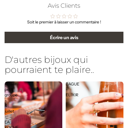
Avis Clients
Soit le premier à laisser un commentaire !
Écrire un avis
D'autres bijoux qui
pourraient te plaire..
Atelier
BAGUE
petit
-
groupe
ELIXIR
-
4
juillet
-
LA
ROCHE