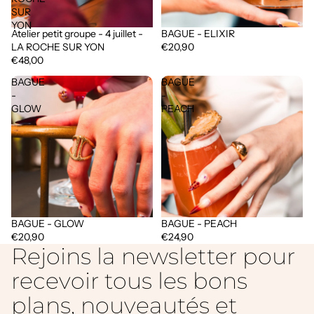
SUR
YON
Atelier petit groupe - 4 juillet -
BAGUE - ELIXIR
Épuisé
LA ROCHE SUR YON
€20,90
€48,00
BAGUE
BAGUE
-
-
GLOW
PEACH
BAGUE - GLOW
BAGUE - PEACH
€20,90
€24,90
Rejoins la newsletter pour
recevoir tous les bons
plans, nouveautés et