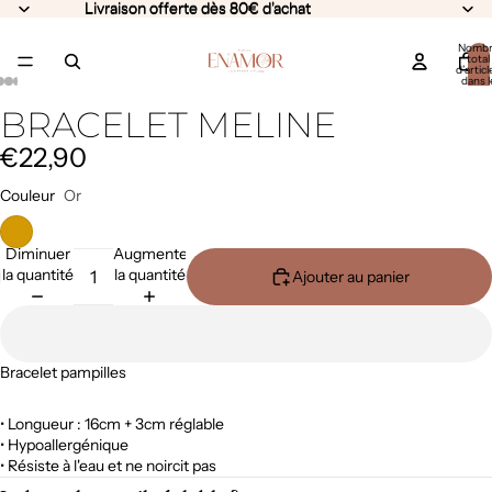
Livraison offerte dès 80€ d'achat
Livraison offerte dès 80€ d'achat
Nomb
total
d’articl
dans l
panier:
BRACELET MELINE
€22,90
Couleur
Or
Diminuer
Augmenter
la quantité
la quantité
Ajouter au panier
Bracelet pampilles
• Longueur : 16cm + 3cm réglable
• Hypoallergénique
• Résiste à l'eau et ne noircit pas