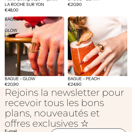
LA ROCHE SUR YON
€20,90
€48,00
BAGUE
BAGUE
-
-
GLOW
PEACH
BAGUE - GLOW
BAGUE - PEACH
€20,90
€24,90
Rejoins la newsletter pour
recevoir tous les bons
plans, nouveautés et
offres exclusives ☆
E-mail