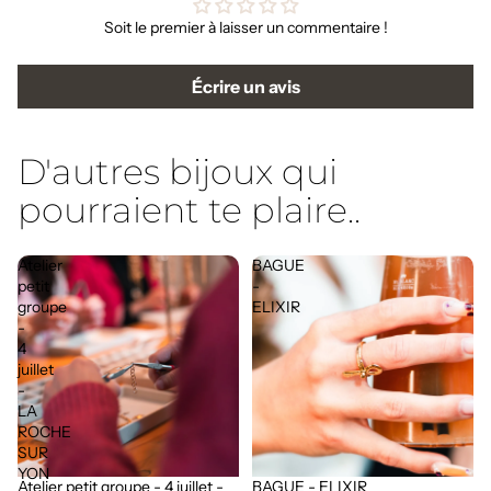
Soit le premier à laisser un commentaire !
Écrire un avis
D'autres bijoux qui
pourraient te plaire..
Atelier
BAGUE
petit
-
groupe
ELIXIR
-
4
juillet
-
LA
ROCHE
SUR
YON
Atelier petit groupe - 4 juillet -
BAGUE - ELIXIR
Épuisé