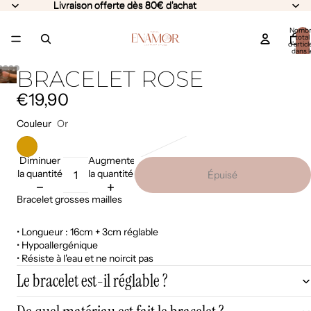
Livraison offerte dès 80€ d'achat
Livraison offerte dès 80€ d'achat
Nomb
total
d’articl
dans l
panier:
BRACELET ROSE
€19,90
Couleur
Or
Diminuer
Augmenter
la quantité
la quantité
Épuisé
Bracelet grosses mailles
• Longueur : 16cm + 3cm réglable
• Hypoallergénique
• Résiste à l'eau et ne noircit pas
Le bracelet est-il réglable ?