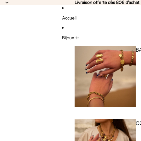
Livraison offerte dès 80€ d'achat
Livraison offerte dès 80€ d'achat
Accueil
Bijoux ✨
B
C