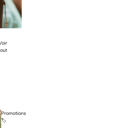
Voir
tout
Promotions
🏷️