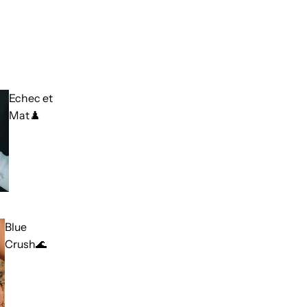
Echec et
Mat♟️
Blue
Crush🌊