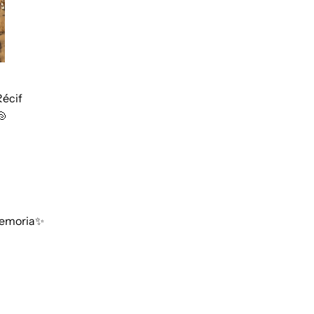
Récif
🐚
emoria✨