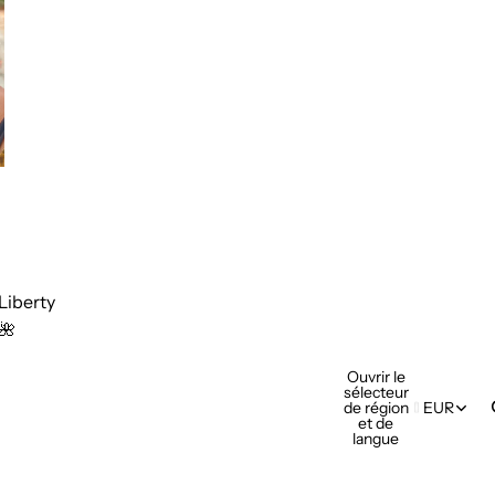
Liberty
🌺
Ouvrir le
sélecteur
de région
EUR
et de
langue