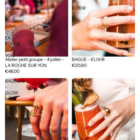
petit
-
groupe
ELIXIR
-
4
juillet
-
LA
ROCHE
SUR
YON
Atelier petit groupe - 4 juillet -
BAGUE - ELIXIR
Épuisé
LA ROCHE SUR YON
€20,90
€48,00
BAGUE
BAGUE
-
-
GLOW
PEACH