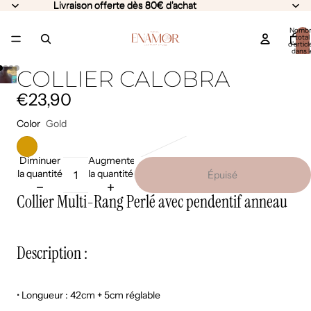
Livraison offerte dès 80€ d'achat
Livraison offerte dès 80€ d'achat
Nomb
total
d’articl
dans l
panier:
COLLIER CALOBRA
€23,90
Color
Gold
Diminuer
Augmenter
la quantité
la quantité
Épuisé
Collier Multi-Rang Perlé avec pendentif anneau
Description :
• Longueur : 42cm + 5cm réglable