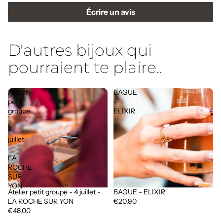
Écrire un avis
D'autres bijoux qui
pourraient te plaire..
Atelier
BAGUE
petit
-
groupe
ELIXIR
-
4
juillet
-
LA
ROCHE
SUR
YON
Atelier petit groupe - 4 juillet -
BAGUE - ELIXIR
Épuisé
LA ROCHE SUR YON
€20,90
€48,00