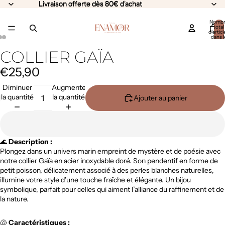
Livraison offerte dès 80€ d'achat
Livraison offerte dès 80€ d'achat
Nomb
total
d’articl
dans l
panier:
COLLIER GAÏA
€25,90
Diminuer
Augmenter
la quantité
la quantité
Ajouter au panier
🌊
Description :
Plongez dans un univers marin empreint de mystère et de poésie avec
notre collier Gaïa en acier inoxydable doré. Son pendentif en forme de
petit poisson, délicatement associé à des perles blanches naturelles,
illumine votre style d’une touche fraîche et élégante. Un bijou
symbolique, parfait pour celles qui aiment l’alliance du raffinement et de
la nature.
🐚
Caractéristiques :