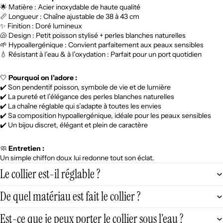
🌟
Matière : Acier inoxydable de haute qualité
📏
Longueur : Chaîne ajustable de 38 à 43 cm
✨
Finition : Doré lumineux
🐚
Design : Petit poisson stylisé + perles blanches naturelles
🌱
Hypoallergénique : Convient parfaitement aux peaux sensibles
💧
Résistant à l’eau & à l’oxydation : Parfait pour un port quotidien
🤍
Pourquoi on l’adore :
✔️
Son pendentif poisson, symbole de vie et de lumière
✔️
La pureté et l’élégance des perles blanches naturelles
✔️
La chaîne réglable qui s’adapte à toutes les envies
✔️
Sa composition hypoallergénique, idéale pour les peaux sensibles
✔️
Un bijou discret, élégant et plein de caractère
🧼
Entretien :
Un simple chiffon doux lui redonne tout son éclat.
Le collier est-il réglable ?
De quel matériau est fait le collier ?
Est-ce que je peux porter le collier sous l’eau ?