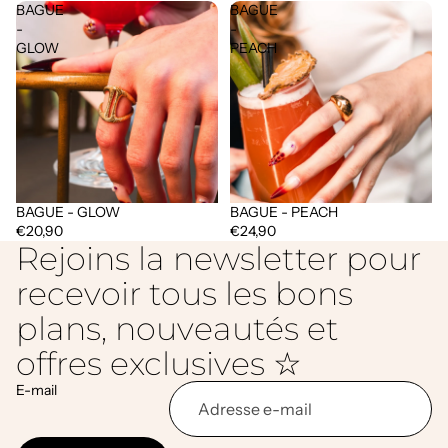
BAGUE
BAGUE
-
-
GLOW
PEACH
BAGUE - GLOW
BAGUE - PEACH
€20,90
€24,90
Rejoins la newsletter pour
recevoir tous les bons
plans, nouveautés et
offres exclusives ☆
E-mail