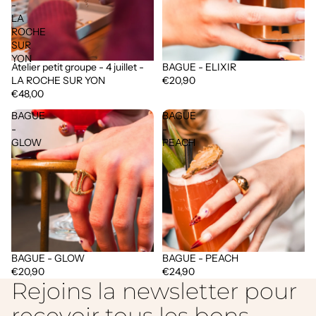
-
LA
ROCHE
SUR
YON
Atelier petit groupe - 4 juillet -
BAGUE - ELIXIR
Épuisé
LA ROCHE SUR YON
€20,90
€48,00
BAGUE
BAGUE
-
-
GLOW
PEACH
BAGUE - GLOW
BAGUE - PEACH
€20,90
€24,90
Rejoins la newsletter pour
recevoir tous les bons