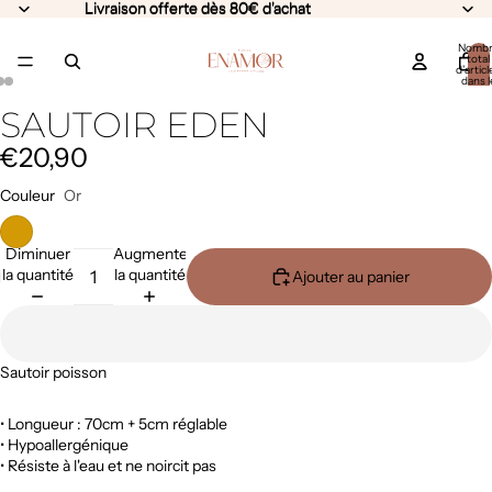
Livraison offerte dès 80€ d'achat
Livraison offerte dès 80€ d'achat
Nomb
total
d’articl
dans l
panier:
SAUTOIR EDEN
€20,90
Couleur
Or
Diminuer
Augmenter
la quantité
la quantité
Ajouter au panier
Sautoir poisson
• Longueur : 70cm + 5cm réglable
• Hypoallergénique
• Résiste à l'eau et ne noircit pas