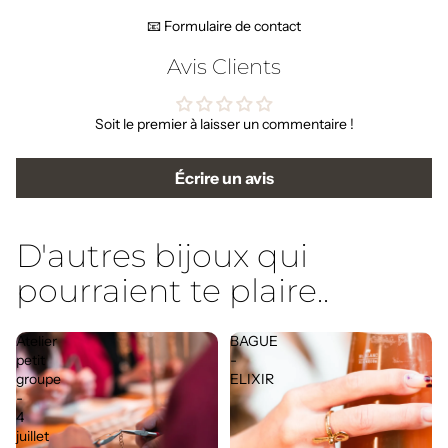
📧 Formulaire de contact
Avis Clients
Soit le premier à laisser un commentaire !
Écrire un avis
D'autres bijoux qui
pourraient te plaire..
Atelier
BAGUE
petit
-
groupe
ELIXIR
-
4
juillet